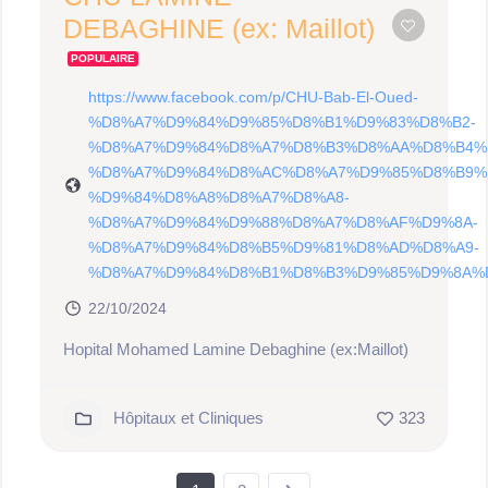
DEBAGHINE (ex: Maillot)
POPULAIRE
https://www.facebook.com/p/CHU-Bab-El-Oued-
%D8%A7%D9%84%D9%85%D8%B1%D9%83%D8%B2-
%D8%A7%D9%84%D8%A7%D8%B3%D8%AA%D8%B4%
%D8%A7%D9%84%D8%AC%D8%A7%D9%85%D8%B9%
%D9%84%D8%A8%D8%A7%D8%A8-
%D8%A7%D9%84%D9%88%D8%A7%D8%AF%D9%8A-
%D8%A7%D9%84%D8%B5%D9%81%D8%AD%D8%A9-
%D8%A7%D9%84%D8%B1%D8%B3%D9%85%D9%8A%D8%
22/10/2024
Hopital Mohamed Lamine Debaghine (ex:Maillot)
Hôpitaux et Cliniques
323