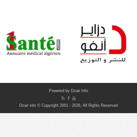
Powered by
Dzair Info
Dzair info © Copyright 2001 - 2026, All Rights Reserved