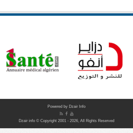
Powered by
Dzair Info
Dzair info © Copyright 2001 - 2026, All Rights Reserved