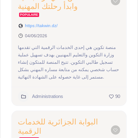
وابدأ رحلتك المهنية
POPULAIRE
https://takwin.dz/
04/06/2026
منصة تكوين هي إحدى الخدمات الرقمية التي تقدمها
وزارة التكوين والتعليم المهنيين بهدف تسهيل عملية
تسجيل طالبي التكوين. تتيح المنصة للمتكون إنشاء
حساب شخصي يمكنه من متابعة مساره المهني بشكل
مستمر إلى غاية حصوله على الشهادة النهائية.
Administrations
90
البوابة الجزائرية للخدمات
الرقمية