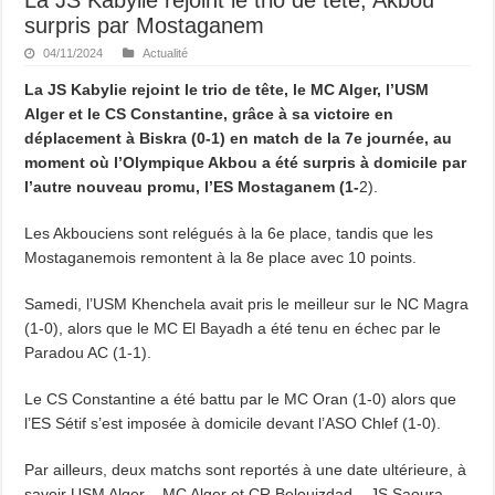
surpris par Mostaganem
04/11/2024
Actualité
La JS Kabylie rejoint le trio de tête, le MC Alger, l’USM
Alger et le CS Constantine, grâce à sa victoire en
déplacement à Biskra (0-1) en match de la 7e journée, au
moment où l’Olympique Akbou a été surpris à domicile par
l’autre nouveau promu, l’ES Mostaganem (1-
2).
Les Akbouciens sont relégués à la 6e place, tandis que les
Mostaganemois remontent à la 8e place avec 10 points.
Samedi, l’USM Khenchela avait pris le meilleur sur le NC Magra
(1-0), alors que le MC El Bayadh a été tenu en échec par le
Paradou AC (1-1).
Le CS Constantine a été battu par le MC Oran (1-0) alors que
l’ES Sétif s’est imposée à domicile devant l’ASO Chlef (1-0).
Par ailleurs, deux matchs sont reportés à une date ultérieure, à
savoir USM Alger – MC Alger et CR Belouizdad – JS Saoura.