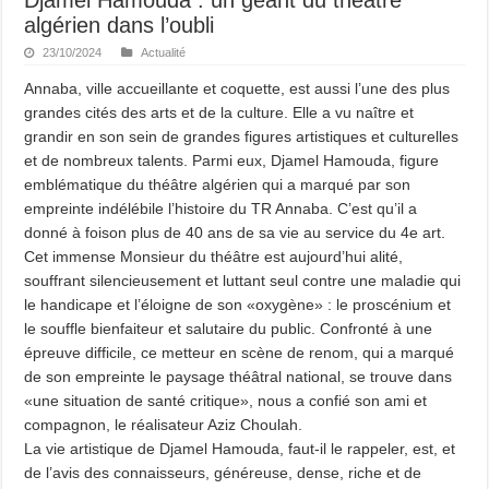
algérien dans l’oubli
23/10/2024
Actualité
Annaba, ville accueillante et coquette, est aussi l’une des plus
grandes cités des arts et de la culture. Elle a vu naître et
grandir en son sein de grandes figures artistiques et culturelles
et de nombreux talents. Parmi eux, Djamel Hamouda, figure
emblématique du théâtre algérien qui a marqué par son
empreinte indélébile l’histoire du TR Annaba. C’est qu’il a
donné à foison plus de 40 ans de sa vie au service du 4e art.
Cet immense Monsieur du théâtre est aujourd’hui alité,
souffrant silencieusement et luttant seul contre une maladie qui
le handicape et l’éloigne de son «oxygène» : le proscénium et
le souffle bienfaiteur et salutaire du public. Confronté à une
épreuve difficile, ce metteur en scène de renom, qui a marqué
de son empreinte le paysage théâtral national, se trouve dans
«une situation de santé critique», nous a confié son ami et
compagnon, le réalisateur Aziz Choulah.
La vie artistique de Djamel Hamouda, faut-il le rappeler, est, et
de l’avis des connaisseurs, généreuse, dense, riche et de