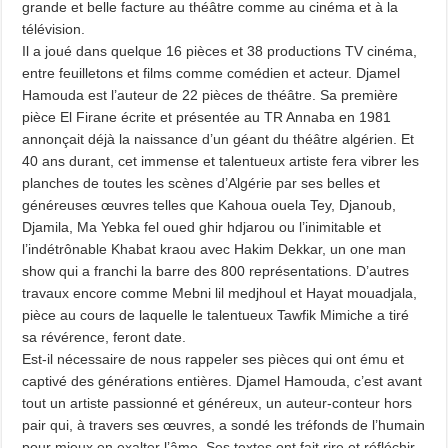
grande et belle facture au théâtre comme au cinéma et à la
télévision.
Il a joué dans quelque 16 pièces et 38 productions TV cinéma,
entre feuilletons et films comme comédien et acteur. Djamel
Hamouda est l’auteur de 22 pièces de théâtre. Sa première
pièce El Firane écrite et présentée au TR Annaba en 1981
annonçait déjà la naissance d’un géant du théâtre algérien. Et
40 ans durant, cet immense et talentueux artiste fera vibrer les
planches de toutes les scènes d’Algérie par ses belles et
généreuses œuvres telles que Kahoua ouela Tey, Djanoub,
Djamila, Ma Yebka fel oued ghir hdjarou ou l’inimitable et
l’indétrônable Khabat kraou avec Hakim Dekkar, un one man
show qui a franchi la barre des 800 représentations. D’autres
travaux encore comme Mebni lil medjhoul et Hayat mouadjala,
pièce au cours de laquelle le talentueux Tawfik Mimiche a tiré
sa révérence, feront date.
Est-il nécessaire de nous rappeler ses pièces qui ont ému et
captivé des générations entières. Djamel Hamouda, c’est avant
tout un artiste passionné et généreux, un auteur-conteur hors
pair qui, à travers ses œuvres, a sondé les tréfonds de l’humain
pour mieux en exalter l’âme. Ses textes ont fait rire et réfléchir