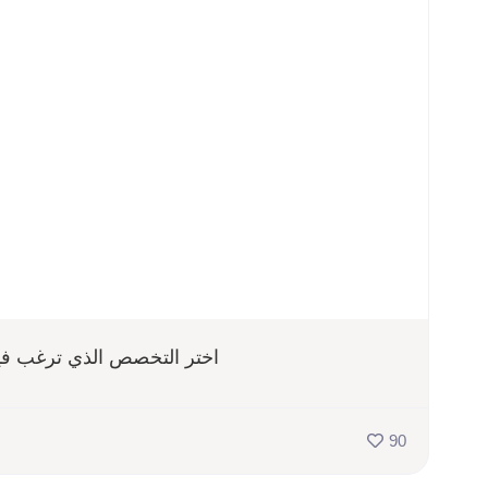
اختر التخصص الذي ترغب فيه وابدأ رحلتك
90