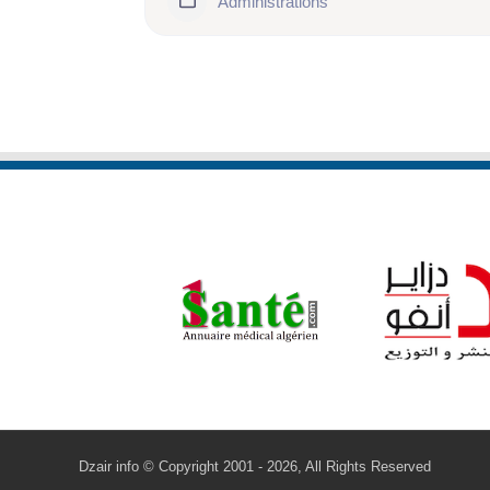
Administrations
86
Dzair info © Copyright 2001 - 2026, All Rights Reserved