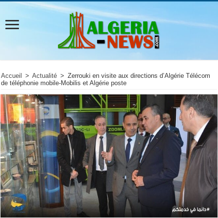
Accueil
>
Actualité
>
Zerrouki en visite aux directions d’Algérie Télécom
de téléphonie mobile-Mobilis et Algérie poste