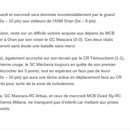
rdi et mercredi sera dominée incontestablement par le grand
2e – 10 pts) aux visiteurs de l’ASM Oran (5e – 8 pts).
son, reste sur un difficile victoire acquise aux dépens du MCB
cher à Oran par son voisin le GC Mascara (0-0). Ces deux clubs
vreront sans doute une bataille sans merci.
ts), également accroché sur son terrain par le CR Témouchent (1-1),
anterne rouge, le SC Mécheria toujours en quête de son premier
crocher les 3 points, tout en espérant un faux pas de leurs
 (2e – 10 pts) qui aura une tâche ardue en déplacement face au CR
ts pour sortir de la zone de turbulences.
ea, GC Mascara-RC Arbaa, et ceux de mercredi MCB Oued Sly-RC
mis Miliana, ne manquent pas d’intérêt car mettant aux prises
oints.