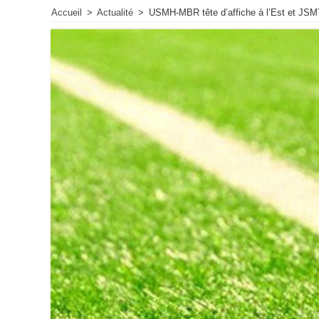
Accueil
>
Actualité
>
USMH-MBR tête d’affiche à l’Est et JS