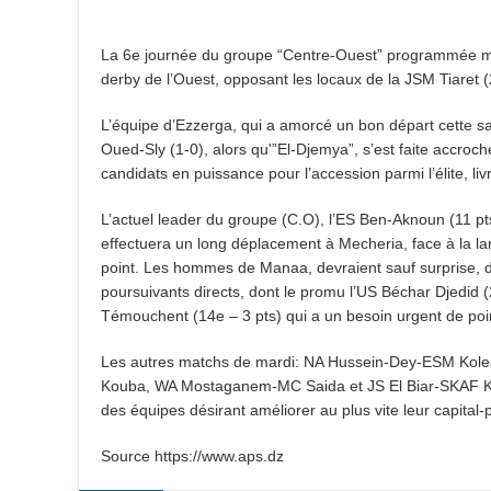
La 6e journée du groupe “Centre-Ouest” programmée ma
derby de l’Ouest, opposant les locaux de la JSM Tiaret (
L’équipe d’Ezzerga, qui a amorcé un bon départ cette sai
Oued-Sly (1-0), alors qu'”El-Djemya”, s’est faite accro
candidats en puissance pour l’accession parmi l’élite, li
L’actuel leader du groupe (C.O), l’ES Ben-Aknoun (11 p
effectuera un long déplacement à Mecheria, face à la l
point. Les hommes de Manaa, devraient sauf surprise, dé
poursuivants directs, dont le promu l’US Béchar Djedid
Témouchent (14e – 3 pts) qui a un besoin urgent de poin
Les autres matchs de mardi: NA Hussein-Dey-ESM Kol
Kouba, WA Mostaganem-MC Saida et JS El Biar-SKAF Khe
des équipes désirant améliorer au plus vite leur capital-p
Source https://www.aps.dz