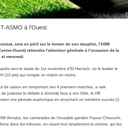
SMT-ASMO à l’Ouest
issat, sera en péril sur le terrain de son dauphin, l’USM
entre-Ouest) retiendra l’attention générale à l’occasion de la
et mercredi.
aqués vers le stade du 1re novembre d’El-Harrach, où le leader le
SMH (10 pts) qui compte un match en moins.
but de saison en remportant ses 4 premiers matches, a raté
t de justesse la défaite à domicile face à son hôte, le HB
rsent une période euphorique en arrachant un méritoire succès (2-
USM Annaba, les camarades de l’inusable gardien Faouzi Chaouchi,
orce dans les tribunes, en visant tout simplement la victoire, qui les