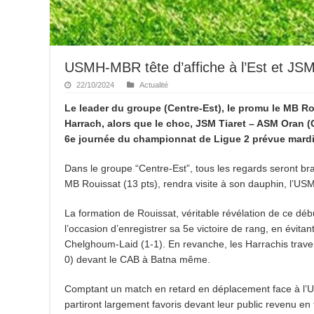
USMH-MBR tête d’affiche à l’Est et J
22/10/2024
Actualité
Le leader du groupe (Centre-Est), le promu le MB Rou
Harrach, alors que le choc, JSM Tiaret – ASM Oran (C
6e journée du championnat de Ligue 2 prévue mardi 
Dans le groupe “Centre-Est”, tous les regards seront br
MB Rouissat (13 pts), rendra visite à son dauphin, l’U
La formation de Rouissat, véritable révélation de ce dé
l’occasion d’enregistrer sa 5e victoire de rang, en évitan
Chelghoum-Laid (1-1). En revanche, les Harrachis trave
0) devant le CAB à Batna même.
Comptant un match en retard en déplacement face à l’
partiront largement favoris devant leur public revenu en f