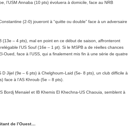
upe, l’USM Annaba (10 pts) évoluera à domicile, face au NRB
stantine (2-0) joueront à “quitte ou double” face à un adversaire
 (13e – 4 pts), mal en point en ce début de saison, affronteront
relégable l’US Souf (16e – 1 pt). Si le MSPB a de réelles chances
El-Oued, face à l’USS, qui a finalement mis fin à une série de quatre
 D Jijel (9e – 6 pts) à Chelghoum-Laid (5e- 8 pts), un club difficile à
) face à l’AS Khroub (5e – 8 pts).
S Bordj Menaiel et IB Khemis El Khechna-US Chaouia, semblent à
itant de l’Ouest…