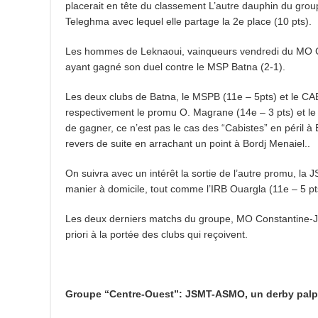
placerait en tête du classement L’autre dauphin du gro
Teleghma avec lequel elle partage la 2e place (10 pts).
Les hommes de Leknaoui, vainqueurs vendredi du MO Con
ayant gagné son duel contre le MSP Batna (2-1).
Les deux clubs de Batna, le MSPB (11e – 5pts) et le CAB
respectivement le promu O. Magrane (14e – 3 pts) et le 
de gagner, ce n’est pas le cas des “Cabistes” en péril à 
revers de suite en arrachant un point à Bordj Menaiel..
On suivra avec un intérêt la sortie de l’autre promu, la JS
manier à domicile, tout comme l’IRB Ouargla (11e – 5 pts
Les deux derniers matchs du groupe, MO Constantine-J
priori à la portée des clubs qui reçoivent.
Groupe “Centre-Ouest”: JSMT-ASMO, un derby palp