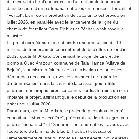
de minerai de fer d’une capacité d’un million de tonnes/an,
dans le cadre d’un partenariat entre les entreprises ” Tosyali” et
“Feraal”. L’entrée en production de cette unité est prévue en
juillet 2026, en parallèle avec le lancement de la ligne du
chemin de fer reliant Gara Djebilet et Béchar, a fait savoir le
ministre.
Le projet sera étendu pour atteindre une production de 10
millions de tonnes/an de concentré et de boulettes de fer d’ici
2032, ajoute M. Arkab. Concernant le projet de zinc et de
plomb à Oued Amizour, commune de Tala Hamza (wilaya de
Bejaïa), le ministre a fait état de la finalisation de toutes les
démarches nécessaires, avec le lancement de l’opération
d’indemnisation, dans le cadre de la cession pour utilité
publique, des propriétaires concernés par les terrains où sera
implanté le projet, affirmant que le début de la production est
prévu pour juillet 2026.
Par ailleurs, ajoute M. Arkab, le projet de phosphate intégré
connaît un “rythme accéléré”, précisant que les deux groupes
publics “Sonatrach” et “Sonarem” entameront les travaux avec
l’ouverture de la mine de Blad El Hedba (Tébessa) et
l’aménagement du site du projet à Oued Keberit (Souk Ahras)