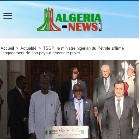
Accueil
>
Actualité
>
TSGP: le ministre nigérian du Pétrole affirme
l’engagement de son pays à réussir le projet