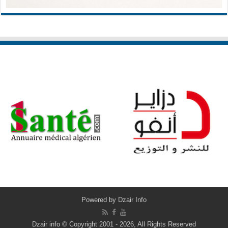
Powered by
Dzair Info
Dzair info © Copyright 2001 - 2026, All Rights Reserved