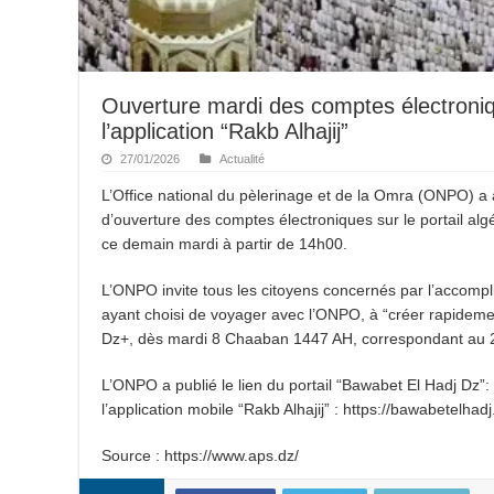
Ouverture mardi des comptes électroniqu
l’application “Rakb Alhajij”
27/01/2026
Actualité
L’Office national du pèlerinage et de la Omra (ONPO) a
d’ouverture des comptes électroniques sur le portail algé
ce demain mardi à partir de 14h00.
L’ONPO invite tous les citoyens concernés par l’accompl
ayant choisi de voyager avec l’ONPO, à “créer rapidemen
Dz+, dès mardi 8 Chaaban 1447 AH, correspondant au 27
L’ONPO a publié le lien du portail “Bawabet El Hadj Dz”: 
l’application mobile “Rakb Alhajij” : https://bawabetelha
Source : https://www.aps.dz/