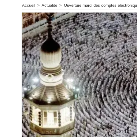
Accueil
>
Actualité
>
Ouverture mardi des comptes électroniques