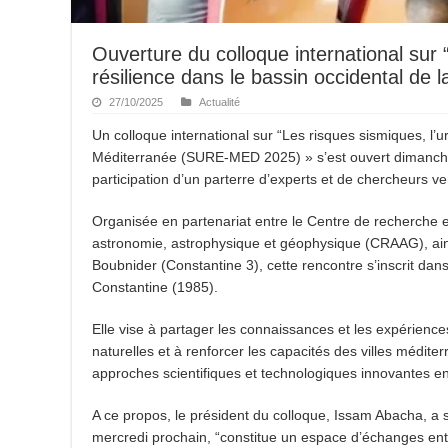
Ouverture du colloque international sur “
résilience dans le bassin occidental de 
27/10/2025
Actualité
Un colloque international sur “Les risques sismiques, l’ur
Méditerranée (SURE-MED 2025) » s’est ouvert dimanche s
participation d’un parterre d’experts et de chercheurs ven
Organisée en partenariat entre le Centre de recherche 
astronomie, astrophysique et géophysique (CRAAG), ains
Boubnider (Constantine 3), cette rencontre s’inscrit d
Constantine (1985).
Elle vise à partager les connaissances et les expérienc
naturelles et à renforcer les capacités des villes médit
approches scientifiques et technologiques innovantes e
A ce propos, le président du colloque, Issam Abacha, a s
mercredi prochain, “constitue un espace d’échanges entre