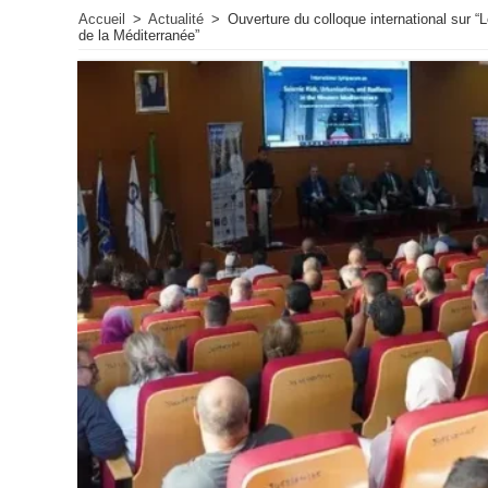
Accueil
>
Actualité
>
Ouverture du colloque international sur “L
de la Méditerranée”