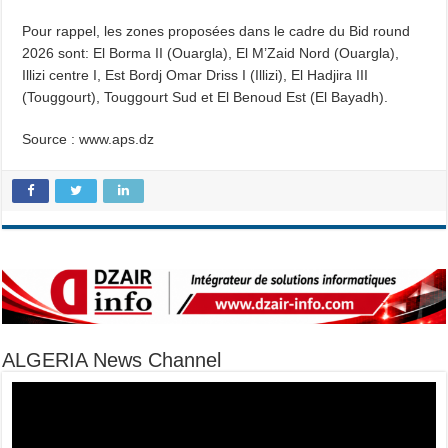
Pour rappel, les zones proposées dans le cadre du Bid round
2026 sont: El Borma II (Ouargla), El M’Zaid Nord (Ouargla),
Illizi centre I, Est Bordj Omar Driss I (Illizi), El Hadjira III
(Touggourt), Touggourt Sud et El Benoud Est (El Bayadh).
Source : www.aps.dz
ALGERIA News Channel