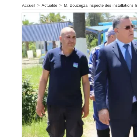
Accueil
>
Actualité
>
M. Bouzegza inspecte des installations hy