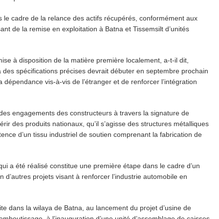
ns le cadre de la relance des actifs récupérés, conformément aux
t de la remise en exploitation à Batna et Tissemsilt d’unités
se à disposition de la matière première localement, a-t-il dit,
 à des spécifications précises devrait débuter en septembre prochain
 dépendance vis-à-vis de l’étranger et de renforcer l’intégration
 des engagements des constructeurs à travers la signature de
ir des produits nationaux, qu’il s’agisse des structures métalliques
ence d’un tissu industriel de soutien comprenant la fabrication de
qui a été réalisé constitue une première étape dans le cadre d’un
d’autres projets visant à renforcer l’industrie automobile en
site dans la wilaya de Batna, au lancement du projet d’usine de
emboutissage, à l’inauguration d’une unité d’assemblage de caisses