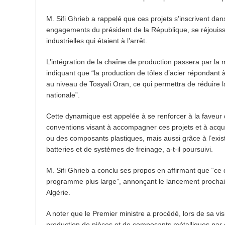
M. Sifi Ghrieb a rappelé que ces projets s’inscrivent da
engagements du président de la République, se réjouissan
industrielles qui étaient à l’arrêt.
L’intégration de la chaîne de production passera par la mi
indiquant que “la production de tôles d’acier répondant
au niveau de Tosyali Oran, ce qui permettra de réduire la
nationale”.
Cette dynamique est appelée à se renforcer à la faveur
conventions visant à accompagner ces projets et à acquér
ou des composants plastiques, mais aussi grâce à l’exist
batteries et de systèmes de freinage, a-t-il poursuivi.
M. Sifi Ghrieb a conclu ses propos en affirmant que “ce 
programme plus large”, annonçant le lancement prochain 
Algérie.
A noter que le Premier ministre a procédé, lors de sa vi
production de pièces et de composants métalliques par 