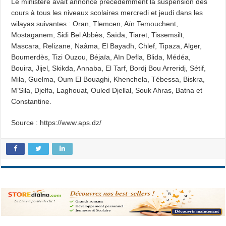
Le ministère avait annoncé précédemment la suspension des
cours à tous les niveaux scolaires mercredi et jeudi dans les
wilayas suivantes : Oran, Tlemcen, Aïn Temouchent,
Mostaganem, Sidi Bel Abbès, Saïda, Tiaret, Tissemsilt,
Mascara, Relizane, Naâma, El Bayadh, Chlef, Tipaza, Alger,
Boumerdès, Tizi Ouzou, Béjaïa, Aïn Defla, Blida, Médéa,
Bouira, Jijel, Skikda, Annaba, El Tarf, Bordj Bou Arreridj, Sétif,
Mila, Guelma, Oum El Bouaghi, Khenchela, Tébessa, Biskra,
M’Sila, Djelfa, Laghouat, Ouled Djellal, Souk Ahras, Batna et
Constantine.
Source : https://www.aps.dz/