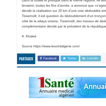
Dans la foulée et presque dans le même registre, Ali Bou
tenaient, toutes les fins d’année, a annoncé que «s’agis
décidé la réalisation sur 20 km d’une voie dédoublée en
Tissemsilt, il est question du dédoublement d’un tronço
côté de la wilaya voisine, Tissemsilt, des travaux de déd
complémentaire décidé par le président de la république
A. Khaled
Source https://www.lesoirdalgerie.com/
Facebook
Twitter
LinkedIn
Partager