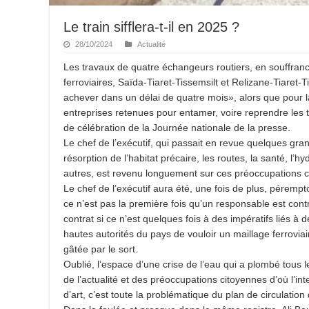
Le train sifflera-t-il en 2025 ?
28/10/2024
Actualité
Les travaux de quatre échangeurs routiers, en souffranc
ferroviaires, Saïda-Tiaret-Tissemsilt et Relizane-Tiaret-T
achever dans un délai de quatre mois», alors que pour la
entreprises retenues pour entamer, voire reprendre les 
de célébration de la Journée nationale de la presse.
Le chef de l’exécutif, qui passait en revue quelques grands
résorption de l’habitat précaire, les routes, la santé, l’
autres, est revenu longuement sur ces préoccupations c
Le chef de l’exécutif aura été, une fois de plus, pérempto
ce n’est pas la première fois qu’un responsable est contre
contrat si ce n’est quelques fois à des impératifs liés à 
hautes autorités du pays de vouloir un maillage ferrovi
gâtée par le sort.
Oublié, l’espace d’une crise de l’eau qui a plombé tous le
de l’actualité et des préoccupations citoyennes d’où l’in
d’art, c’est toute la problématique du plan de circulation de