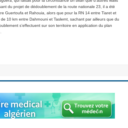
guera, qui faisait pour la circonstance un bilan que d’autres walis
sant du projet de dédoublement de la route nationale 23, il a été
tre Guertoufa et Rahouia, alors que pour la RN 14 entre Tiaret et
n de 10 km entre Dahmouni et Taslemt, sachant par ailleurs que du
oublement s’effectuent sur son territoire en application du plan
.