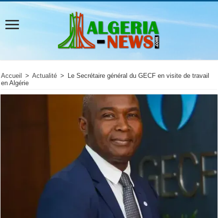
Accueil
>
Actualité
>
Le Secrétaire général du GECF en visite de travail
en Algérie