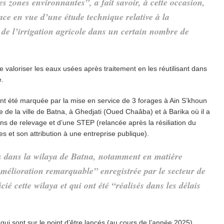
s zones environnantes”, a fait savoir, à cette occasion,
ace en vue d’une étude technique relative à la
ns de l’irrigation agricole dans un certain nombre de
de valoriser les eaux usées après traitement en les réutilisant dans
e.
ent été marquée par la mise en service de 3 forages à Ain S’khoun
de la ville de Batna, à Ghedjati (Oued Chaâba) et à Barika où il a
ons de relevage et d’une STEP (relancée après la résiliation du
 et son attribution à une entreprise publique).
nis dans la wilaya de Batna, notamment en matière
amélioration remarquable” enregistrée par le secteur de
ié cette wilaya et qui ont été “réalisés dans les délais
qui sont sur le point d’être lancés (au cours de l’année 2025)