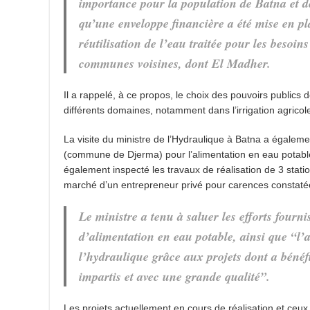
importance pour la population de Batna et de
qu’une enveloppe financière a été mise en pl
réutilisation de l’eau traitée pour les besoi
communes voisines, dont El Madher.
Il a rappelé, à ce propos, le choix des pouvoirs publics 
différents domaines, notamment dans l’irrigation agricol
La visite du ministre de l’Hydraulique à Batna a égalem
(commune de Djerma) pour l’alimentation en eau potable 
également inspecté les travaux de réalisation de 3 stati
marché d’un entrepreneur privé pour carences constatées
Le ministre a tenu à saluer les efforts four
d’alimentation en eau potable, ainsi que “l’
l’hydraulique grâce aux projets dont a bénéfic
impartis et avec une grande qualité”.
Les projets actuellement en cours de réalisation et ceux 