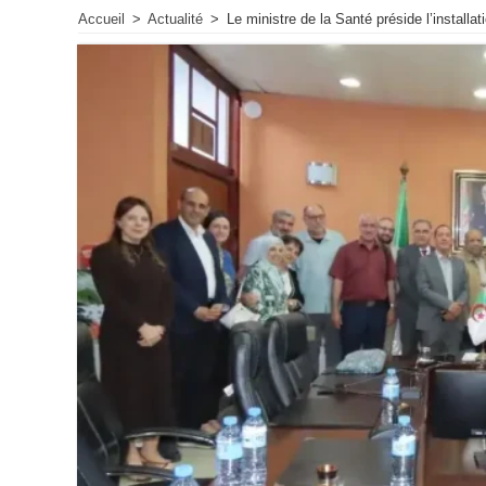
Accueil
>
Actualité
>
Le ministre de la Santé préside l’install