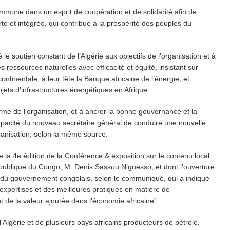
mmune dans un esprit de coopération et de solidarité afin de
orte et intégrée, qui contribue à la prospérité des peuples du
le soutien constant de l’Algérie aux objectifs de l’organisation et à
ses ressources naturelles avec efficacité et équité, insistant sur
ntinentale, à leur tête la Banque africaine de l’énergie, et
ets d’infrastructures énergétiques en Afrique.
rme de l’organisation, et à ancrer la bonne gouvernance et la
capacité du nouveau secrétaire général de conduire une nouvelle
ganisation, selon la même source.
e la 4e édition de la Conférence & exposition sur le contenu local
publique du Congo, M. Denis Sassou N’guesso, et dont l’ouverture
ef du gouvernement congolais, selon le communiqué, qui a indiqué
expertises et des meilleures pratiques en matière de
de la valeur ajoutée dans l’économie africaine”.
l’Algérie et de plusieurs pays africains producteurs de pétrole.