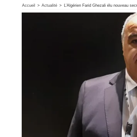
Accueil
>
Actualité
>
L’Algérien Farid Ghezali élu nouveau secr