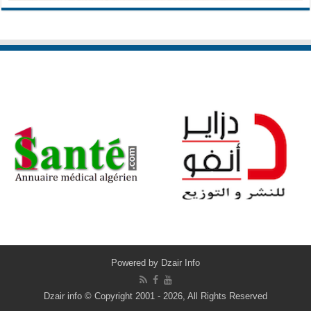
Powered by
Dzair Info
Dzair info © Copyright 2001 - 2026, All Rights Reserved