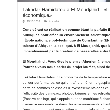
Lakhdar Hamidatou à El Moudjahid : «Il 
économique»
25/10/2024
Actualité
Considérant sa réalisation comme étant la parfaite i
publiques pour créer un environnement scientifique
l’École nationale polytechnique de Constantine (EN
talents d’Afrique», a expliqué, à El Moudjahid, que l
impérativement par la création de passerelles entre l
El Moudjahid : Vous êtes le premier Algérien à rempor
Pourriez-vous nous parler du projet lauréat, ainsi de
Lakhdar Hamidatou :
Le problème de la température él
de leur performance, ce qui entraîne un énorme gaspilla
perte de sommes colossales d’investissements dans ce d
l’efficacité des panneaux photovoltaïques en les refroidi
(Passive cooling), qui s’appuie sur des matériaux à ch
d’énergie renouvelable dans des environnements à haut
l’environnement, est une solution commerciale et créativ