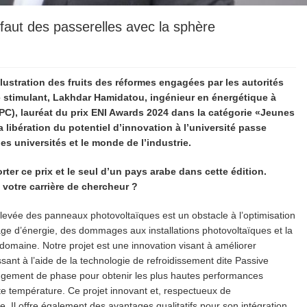
faut des passerelles avec la sphère
llustration des fruits des réformes engagées par les autorités
 stimulant, Lakhdar Hamidatou, ingénieur en énergétique à
PC), lauréat du prix ENI Awards 2024 dans la catégorie «Jeunes
a libération du potentiel d’innovation à l’université passe
es universités et le monde de l’industrie.
ter ce prix et le seul d’un pays arabe dans cette édition.
 votre carrière de chercheur ?
evée des panneaux photovoltaïques est un obstacle à l’optimisation
ge d’énergie, des dommages aux installations photovoltaïques et la
omaine. Notre projet est une innovation visant à améliorer
ssant à l’aide de la technologie de refroidissement dite Passive
angement de phase pour obtenir les plus hautes performances
e température. Ce projet innovant et, respectueux de
e. Il offre également des avantages qualitatifs pour son intégration