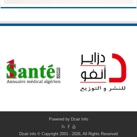
Powered by
Dzair Info
Dzair info © Copyright 2001 - 2026, All Rights Reserved