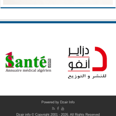
Powered by
Dzair Info
Dzair info © Copyright 2001 - 2026, All Rights Reserved