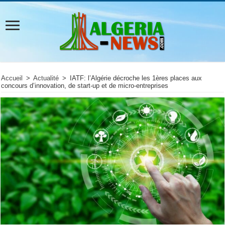
Accueil
>
Actualité
>
IATF: l’Algérie décroche les 1ères places aux
concours d’innovation, de start-up et de micro-entreprises