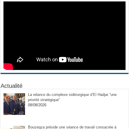
Actualité
La relance du complexe sidérurgique d’El Hadjar ”une
priorité stratégique”
08/08/2026
Bouzegza préside une séance de travail consacrée à