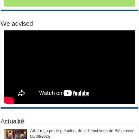
We advised
Actualité
Attaf reçu par le président de la République de Biélorussie
06/08/2026