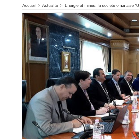
Accueil
>
Actualité
>
Energie et mines: la société omanaise “U