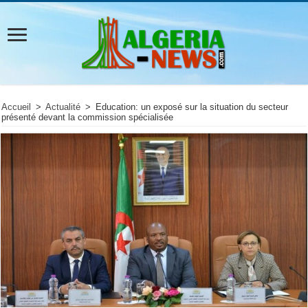
Accueil
>
Actualité
>
Education: un exposé sur la situation du secteur
présenté devant la commission spécialisée