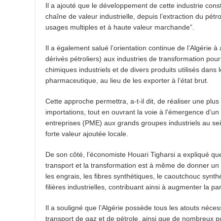
Il a ajouté que le développement de cette industrie cons
chaîne de valeur industrielle, depuis l’extraction du pétr
usages multiples et à haute valeur marchande”.
Il a également salué l’orientation continue de l’Algérie 
dérivés pétroliers) aux industries de transformation pour
chimiques industriels et de divers produits utilisés dans l
pharmaceutique, au lieu de les exporter à l’état brut.
Cette approche permettra, a-t-il dit, de réaliser une plu
importations, tout en ouvrant la voie à l’émergence d’un
entreprises (PME) aux grands groupes industriels au sei
forte valeur ajoutée locale.
De son côté, l’économiste Houari Tigharsi a expliqué que l
transport et la transformation est à même de donner un n
les engrais, les fibres synthétiques, le caoutchouc synt
filières industrielles, contribuant ainsi à augmenter la p
Il a souligné que l’Algérie possède tous les atouts néce
transport de gaz et de pétrole, ainsi que de nombreux port