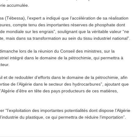
erie accumulée.
 (Tébessa), l’expert a indiqué que l’accélération de sa réalisation
eures, compte tenu des importantes réserves de phosphate dont
de mondiale sur les engrais”, soulignant que la véritable valeur “ne
e, mais dans sa transformation au sein du tissu industriel national”.
 dimanche lors de la réunion du Conseil des ministres, sur la
striel intégré dans le domaine de la pétrochimie, qui permettra à
teur.
vail et de redoubler d’efforts dans le domaine de la pétrochimie, afin
pertise de l’Algérie dans le secteur des hydrocarbures”, ajoutant que
’Algérie d’être en tête des pays producteurs de ces matières,
 “l’exploitation des importantes potentialités dont dispose l’Algérie
’industrie du plastique, ce qui permettra de réduire l’importation”.