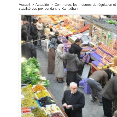
Accueil
>
Actualité
>
Commerce: les mesures de régulation et d
stabilité des prix pendant le Ramadhan