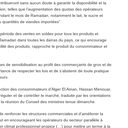
ibueront sans aucun doute à garantir la disponibilité et la
tion, telles que l’augmentation des quotas des opérateurs
ndant le mois de Ramadan, notamment le lait, le sucre et
es quantités de viandes importées”.
 période des ventes en soldes pour tous les produits et
Ramadan dans toutes les daïras du pays, ce qui encourage
bilité des produits, rapproche le produit du consommateur et
nes de sensibilisation au profit des commerçants de gros et de
tance de respecter les lois et de s’abstenir de toute pratique
eurs.
rotection des consommateurs d’Alger El Aman, Hassan Menouar,
réguler et de contrôler le marché, traduite par les orientations
 la réunion du Conseil des ministres tenue dimanche.
e renforcer les structures commerciales et d’améliorer la
tout en encourageant les opérateurs du secteur parallèle à
t un climat professionnel propice (…) pour mettre un terme à la