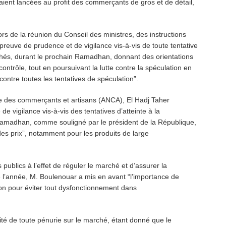
ent lancées au profit des commerçants de gros et de détail,
ors de la réunion du Conseil des ministres, des instructions
e preuve de prudence et de vigilance vis-à-vis de toute tentative
rchés, durant le prochain Ramadhan, donnant des orientations
contrôle, tout en poursuivant la lutte contre la spéculation en
contre toutes les tentatives de spéculation”.
ale des commerçants et artisans (ANCA), El Hadj Taher
de vigilance vis-à-vis des tentatives d’atteinte à la
n Ramadhan, comme souligné par le président de la République,
 des prix”, notamment pour les produits de large
publics à l’effet de réguler le marché et d’assurer la
 de l’année, M. Boulenouar a mis en avant “l’importance de
ion pour éviter tout dysfonctionnement dans
ité de toute pénurie sur le marché, étant donné que le