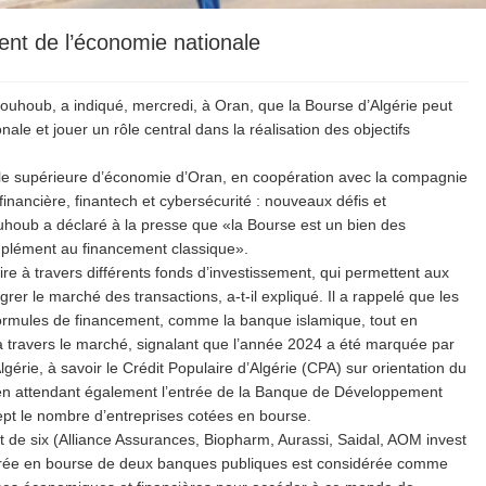
nt de l’économie nationale
ouhoub, a indiqué, mercredi, à Oran, que la Bourse d’Algérie peut
le et jouer un rôle central dans la réalisation des objectifs
ole supérieure d’économie d’Oran, en coopération avec la compagnie
inancière, finantech et cybersécurité : nouveaux défis et
houb a déclaré à la presse que «la Bourse est un bien des
mplément au financement classique».
ire à travers différents fonds d’investissement, qui permettent aux
rer le marché des transactions, a-t-il expliqué. Il a rappelé que les
formules de financement, comme la banque islamique, tout en
 travers le marché, signalant que l’année 2024 a été marquée par
érie, à savoir le Crédit Populaire d’Algérie (CPA) sur orientation du
en attendant également l’entrée de la Banque de Développement
ept le nombre d’entreprises cotées en bourse.
t de six (Alliance Assurances, Biopharm, Aurassi, Saidal, AOM invest
ntrée en bourse de deux banques publiques est considérée comme