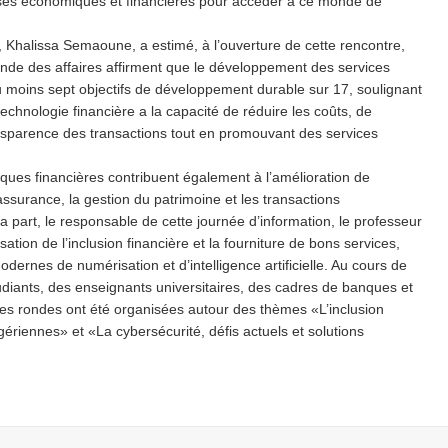
prises économiques et financières pour accéder à ce monde de
, Khalissa Semaoune, a estimé, à l’ouverture de cette rencontre,
nde des affaires affirment que le développement des services
u moins sept objectifs de développement durable sur 17, soulignant
echnologie financière a la capacité de réduire les coûts, de
ransparence des transactions tout en promouvant des services
giques financières contribuent également à l’amélioration de
’assurance, la gestion du patrimoine et les transactions
sa part, le responsable de cette journée d’information, le professeur
ation de l’inclusion financière et la fourniture de bons services,
odernes de numérisation et d’intelligence artificielle. Au cours de
étudiants, des enseignants universitaires, des cadres de banques et
es rondes ont été organisées autour des thèmes «L’inclusion
lgériennes» et «La cybersécurité, défis actuels et solutions