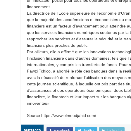
un indicateur positif pour tous les opérateurs et entre
financement.
La directrice de l’Ecole supérieure de l’économie d’Oran
que la majorité des académiciens et économistes du mo
financiers est un facteur d’avancement pour atteindre a
que les services financiers numériques soutenus par la t
rapprocher les services et d’assurer la sécurité et la t
financiers plus proches du public.
Par ailleurs, elle a affirmé que les innovations technolo
l’inclusion financière dans d’autres domaines, tels que l
internationales, y compris les transferts de fonds. Pour 
Fawzi Tchico, a abordé le rôle des banques dans la réalis
avec la nécessité de renforcer l’utilisation des moyens m
cette journée scientifique, à laquelle ont pris part des 
d’assurances et des opérateurs économiques, deux tabl
financière, la finantech et leur impact sur les banques a
innovantes».
Source https://www.elmoudjahid.com/
Facebook
Twitter
LinkedIn