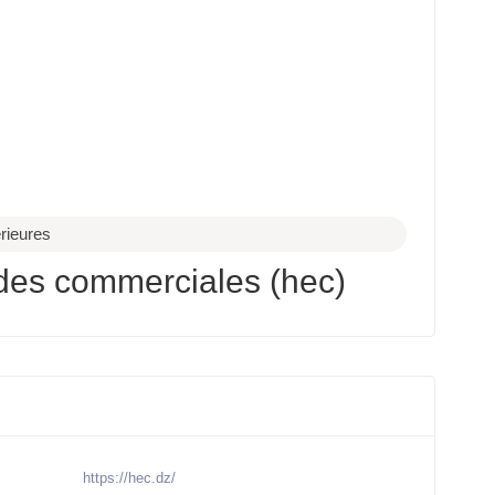
rieures
des commerciales (hec)
https://hec.dz/