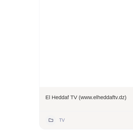
El Heddaf TV (www.elheddaftv.dz)
TV
381