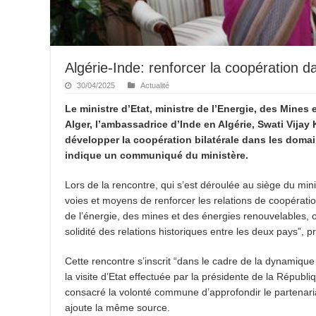
Algérie-Inde: renforcer la coopération 
30/04/2025
Actualité
Le ministre d’Etat, ministre de l’Energie, des Mine
Alger, l’ambassadrice d’Inde en Algérie, Swati Vijay 
développer la coopération bilatérale dans les domai
indique un communiqué du ministère.
Lors de la rencontre, qui s’est déroulée au siège du min
voies et moyens de renforcer les relations de coopératio
de l’énergie, des mines et des énergies renouvelables, o
solidité des relations historiques entre les deux pays”,
Cette rencontre s’inscrit “dans le cadre de la dynamiqu
la visite d’Etat effectuée par la présidente de la Répu
consacré la volonté commune d’approfondir le partenaria
ajoute la même source.