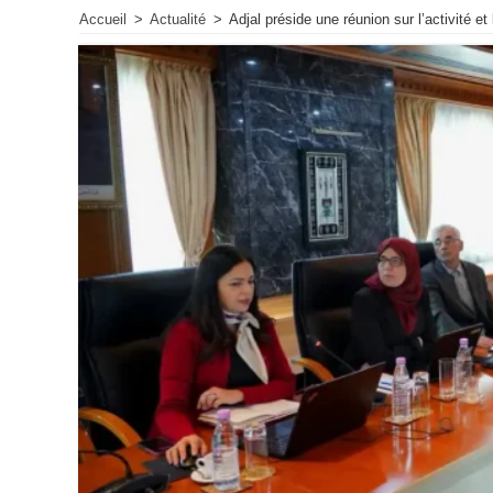
Accueil
>
Actualité
>
Adjal préside une réunion sur l’activité e