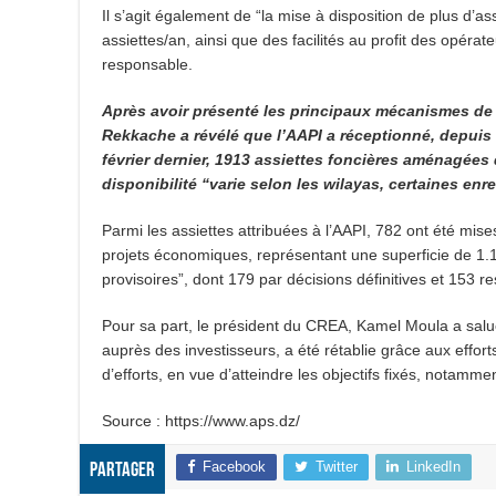
Il s’agit également de “la mise à disposition de plus d’a
assiettes/an, ainsi que des facilités au profit des opéra
responsable.
Après avoir présenté les principaux mécanismes de 
Rekkache a révélé que l’AAPI a réceptionné, depuis
février dernier, 1913 assiettes foncières aménagées
disponibilité “varie selon les wilayas, certaines enr
Parmi les assiettes attribuées à l’AAPI, 782 ont été mise
projets économiques, représentant une superficie de 1.10
provisoires”, dont 179 par décisions définitives et 153
Pour sa part, le président du CREA, Kamel Moula a salué
auprès des investisseurs, a été rétablie grâce aux effor
d’efforts, en vue d’atteindre les objectifs fixés, notamm
Source : https://www.aps.dz/
Facebook
Twitter
LinkedIn
Partager