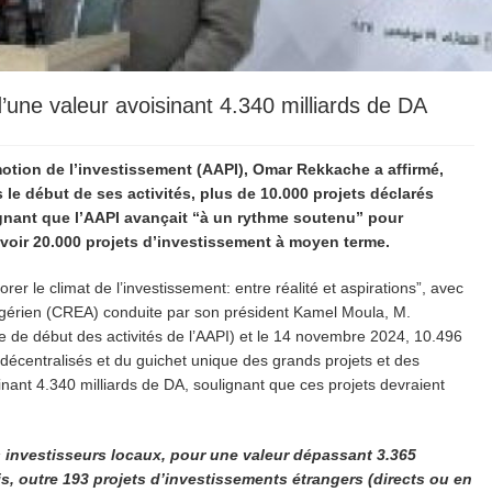
’une valeur avoisinant 4.340 milliards de DA
otion de l’investissement (AAPI), Omar Rekkache a affirmé,
le début de ses activités, plus de 10.000 projets déclarés
ignant que l’AAPI avançait “à un rythme soutenu” pour
 savoir 20.000 projets d’investissement à moyen terme.
er le climat de l’investissement: entre réalité et aspirations”, avec
gérien (CREA) conduite par son président Kamel Moula, M.
 de début des activités de l’AAPI) et le 14 novembre 2024, 10.496
 décentralisés et du guichet unique des grands projets et des
inant 4.340 milliards de DA, soulignant que ces projets devraient
es investisseurs locaux, pour une valeur dépassant 3.365
is, outre 193 projets d’investissements étrangers (directs
ou en