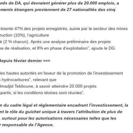
iards de DA, qui devraient générer plus de 20.000 emplois, a
ements étrangers proviennent de 27 nationalités des cinq
représente 47% des projets enregistrés, suivie par le secteur des mines
ruction (10%), l’agriculture
nté (2 % chacun). Après une analyse préliminaire des projets
se de réalisation, et 8% en phase d’exploitation”, ajoute le DG.
s février dernier ===
 des hautes autorités en faveur de la promotion de l’investissement
s hydrocarbures”, relevant que
delmadjid Tebboune, à savoir atteindre 20.000 projets
partis, si les conditions idoines sont réunies”.
on du cadre légal et règlementaire encadrant l’investissement, la
 le rôle du guichet unique à travers l’attribution de
plus de
 surtout pour les autorisations nécessaires telles que les
er responsable de l’Agence.