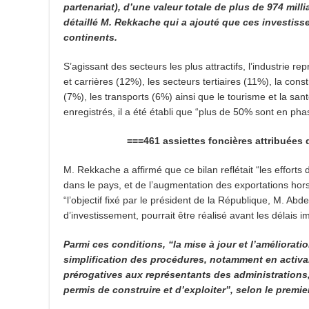
partenariat), d’une valeur totale de plus de 974 mill
détaillé M. Rekkache qui a ajouté que ces investiss
continents.
S’agissant des secteurs les plus attractifs, l’industrie 
et carrières (12%), les secteurs tertiaires (11%), la const
(7%), les transports (6%) ainsi que le tourisme et la sa
enregistrés, il a été établi que “plus de 50% sont en pha
===461 assiettes foncières attribuées depui
M. Rekkache a affirmé que ce bilan reflétait “les efforts
dans le pays, et de l’augmentation des exportations hor
“l’objectif fixé par le président de la République, M. Ab
d’investissement, pourrait être réalisé avant les délais im
Parmi ces conditions, “la mise à jour et l’améliorati
simplification des procédures, notamment en activant
prérogatives aux représentants des administrations,
permis de construire et d’exploiter”, selon le premi