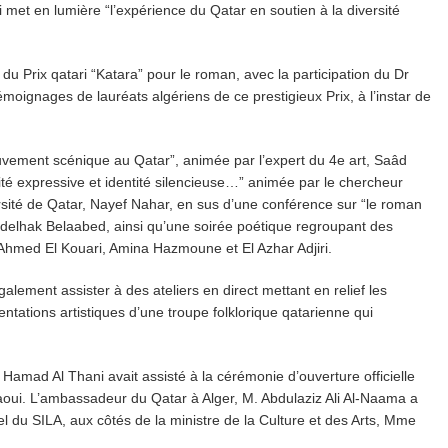
et en lumière “l’expérience du Qatar en soutien à la diversité
u Prix qatari “Katara” pour le roman, avec la participation du Dr
moignages de lauréats algériens de ce prestigieux Prix, à l’instar de
uvement scénique au Qatar”, animée par l’expert du 4e art, Saâd
tité expressive et identité silencieuse…” animée par le chercheur
ersité de Qatar, Nayef Nahar, en sus d’une conférence sur “le roman
bdelhak Belaabed, ainsi qu’une soirée poétique regroupant des
 Ahmed El Kouari, Amina Hazmoune et El Azhar Adjiri.
également assister à des ateliers en direct mettant en relief les
entations artistiques d’une troupe folklorique qatarienne qui
 Hamad Al Thani avait assisté à la cérémonie d’ouverture officielle
aoui. L’ambassadeur du Qatar à Alger, M. Abdulaziz Ali Al-Naama a
l du SILA, aux côtés de la ministre de la Culture et des Arts, Mme