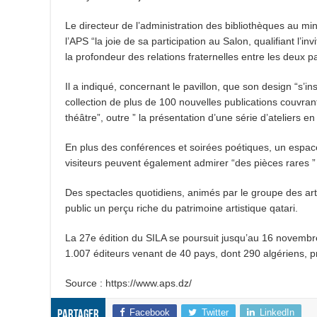
Le directeur de l’administration des bibliothèques au mi
l’APS “la joie de sa participation au Salon, qualifiant l’
la profondeur des relations fraternelles entre les deux pays
Il a indiqué, concernant le pavillon, que son design “s’in
collection de plus de 100 nouvelles publications couvran
théâtre”, outre ” la présentation d’une série d’ateliers en
En plus des conférences et soirées poétiques, un espace 
visiteurs peuvent également admirer “des pièces rares ”
Des spectacles quotidiens, animés par le groupe des arts
public un perçu riche du patrimoine artistique qatari.
La 27e édition du SILA se poursuit jusqu’au 16 novembre
1.007 éditeurs venant de 40 pays, dont 290 algériens, pr
Source : https://www.aps.dz/
Facebook
Twitter
LinkedIn
Partager