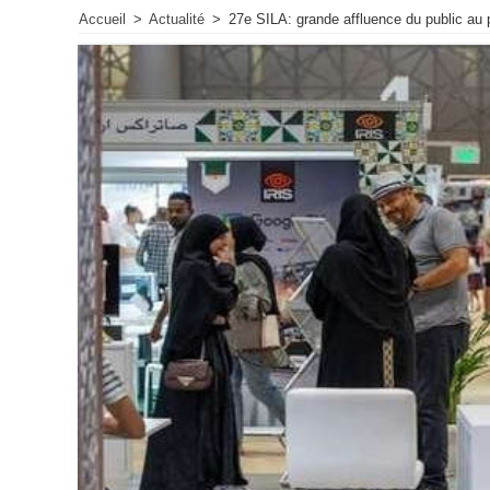
Accueil
>
Actualité
>
27e SILA: grande affluence du public au p