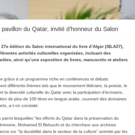
 pavillon du Qatar, invité d’honneur du Salon
a 27e édition du Salon international du livre d’Alger (SILA27),
férentes activités culturelles organisées, incluant des
variées, ainsi qu’une exposition de livres, manuscrits et ateliers
ut âge grâce à un programme riche en conférences et débats
dent différents thèmes tels que le mouvement littéraire, la poésie, le
 la diversité culturelle du Qatar avec la participation d’écrivains,
osition de plus de 100 titres en langue arabe, couvrant des domaines
 arts, a-t-on constaté.
armi lesquelles “les efforts du Qatar dans la préservation du
 patrimoine, Mohamed El Belouchi et du chercheur aux archives
e sur “la durabilité dans le secteur de la culture” animée par les