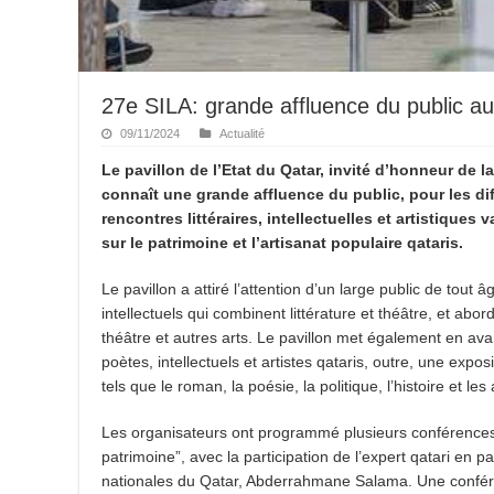
27e SILA: grande affluence du public au
09/11/2024
Actualité
Le pavillon de l’Etat du Qatar, invité d’honneur de l
connaît une grande affluence du public, pour les dif
rencontres littéraires, intellectuelles et artistiques 
sur le patrimoine et l’artisanat populaire qataris.
Le pavillon a attiré l’attention d’un large public de to
intellectuels qui combinent littérature et théâtre, et abor
théâtre et autres arts. Le pavillon met également en avant
poètes, intellectuels et artistes qataris, outre, une exp
tels que le roman, la poésie, la politique, l’histoire et les
Les organisateurs ont programmé plusieurs conférences p
patrimoine”, avec la participation de l’expert qatari en
nationales du Qatar, Abderrahmane Salama. Une conférenc