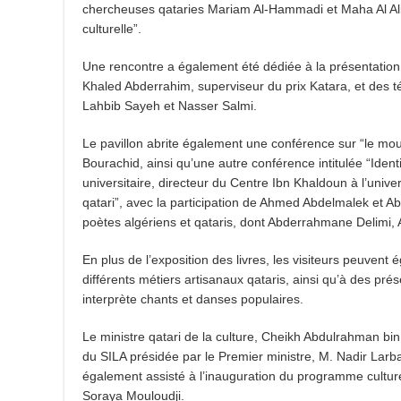
chercheuses qataries Mariam Al-Hammadi et Maha Al Ali m
culturelle”.
Une rencontre a également été dédiée à la présentation d
Khaled Abderrahim, superviseur du prix Katara, et des té
Lahbib Sayeh et Nasser Salmi.
Le pavillon abrite également une conférence sur “le mo
Bourachid, ainsi qu’une autre conférence intitulée “Iden
universitaire, directeur du Centre Ibn Khaldoun à l’univ
qatari”, avec la participation de Ahmed Abdelmalek et A
poètes algériens et qataris, dont Abderrahmane Delimi,
En plus de l’exposition des livres, les visiteurs peuvent 
différents métiers artisanaux qataris, ainsi qu’à des prés
interprète chants et danses populaires.
Le ministre qatari de la culture, Cheikh Abdulrahman bin
du SILA présidée par le Premier ministre, M. Nadir Larb
également assisté à l’inauguration du programme culture
Soraya Mouloudji.