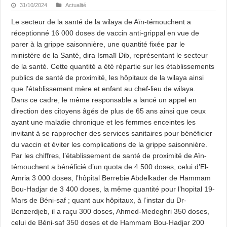
31/10/2024
Actualité
Le secteur de la santé de la wilaya de Aïn-témouchent a
réceptionné 16 000 doses de vaccin anti-grippal en vue de
parer à la grippe saisonnière, une quantité fixée par le
ministère de la Santé, dira Ismaïl Dib, représentant le secteur
de la santé. Cette quantité a été répartie sur les établissements
publics de santé de proximité, les hôpitaux de la wilaya ainsi
que l’établissement mère et enfant au chef-lieu de wilaya.
Dans ce cadre, le même responsable a lancé un appel en
direction des citoyens âgés de plus de 65 ans ainsi que ceux
ayant une maladie chronique et les femmes enceintes les
invitant à se rapprocher des services sanitaires pour bénéficier
du vaccin et éviter les complications de la grippe saisonnière.
Par les chiffres, l’établissement de santé de proximité de Aïn-
témouchent a bénéficié d’un quota de 4 500 doses, celui d’El-
Amria 3 000 doses, l’hôpital Berrebie Abdelkader de Hammam
Bou-Hadjar de 3 400 doses, la même quantité pour l’hopital 19-
Mars de Béni-saf ; quant aux hôpitaux, à l’instar du Dr-
Benzerdjeb, il a raçu 300 doses, Ahmed-Medeghri 350 doses,
celui de Béni-saf 350 doses et de Hammam Bou-Hadjar 200